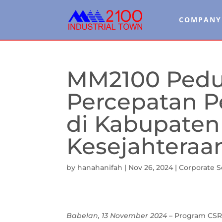
COMPANY
MM2100 Pedul
Percepatan P
di Kabupaten
Kesejahteraa
by
hanahanifah
|
Nov 26, 2024
|
Corporate So
Babelan, 13 November 2024
– Program CS