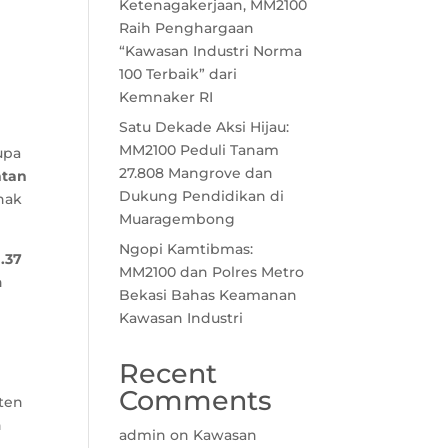
Ketenagakerjaan, MM2100
Raih Penghargaan
“Kawasan Industri Norma
100 Terbaik” dari
Kemnaker RI
Satu Dekade Aksi Hijau:
MM2100 Peduli Tanam
upa
27.808 Mangrove dan
ntan
Dukung Pendidikan di
nak
Muaragembong
Ngopi Kamtibmas:
.37
MM2100 dan Polres Metro
n
Bekasi Bahas Keamanan
Kawasan Industri
Recent
Comments
ten
n
admin
on
Kawasan