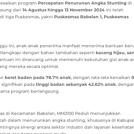
esaikan program
Percepatan Penurunan Angka Stunting
di
gsung dari
14 Agustus hingga 13 November 2024
ini telah
di tiga Puskesmas, yakni
Puskesmas Babelan 1, Puskesmas
ggu ini, anak-anak penerima manfaat menerima bantuan ber
i dilengkapi dengan bahan tambahan seperti
kacang hijau, sa
Bantuan ini dirancang untuk memenuhi kebutuhan gizi anak-a
g mereka secara optimal.
kan
berat badan pada 78.7% anak
, dengan rata-rata kenaikan
0
an signifikan pada
tinggi badan sebanyak 42.62% anak
, denga
lama program berlangsung.
mas di Kecamatan Babelan, MM2100 Peduli menunjukkan
h dalam menurunkan angka stunting, khususnya di Kabupa
ntingnya sinergi antara sektor industri dan layanan kesehata