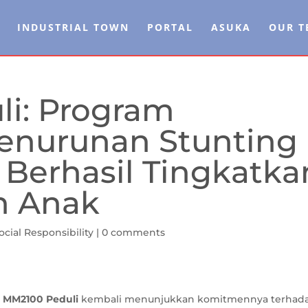
INDUSTRIAL TOWN
PORTAL
ASUKA
OUR T
i: Program
enurunan Stunting
 Berhasil Tingkatka
n Anak
cial Responsibility
|
0 comments
R
MM2100 Peduli
kembali menunjukkan komitmennya terhad